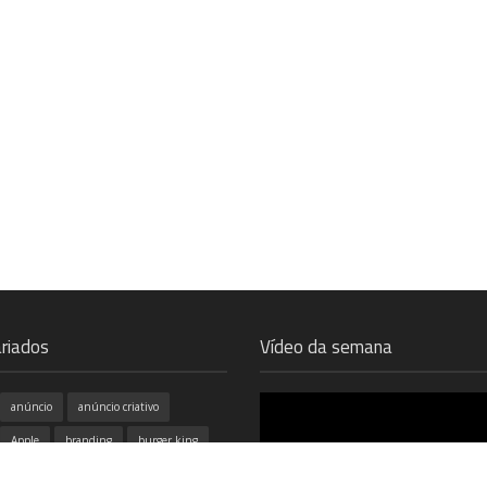
riados
Vídeo da semana
anúncio
anúncio criativo
Apple
branding
burger king
campanhas
cinema
coca cola