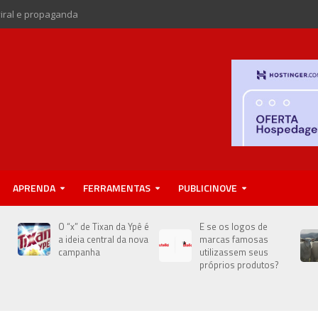
viral e propaganda
APRENDA
FERRAMENTAS
PUBLICINOVE
e
O “x” de Tixan da Ypê é
E se os logos de
a ideia central da nova
marcas famosas
campanha
utilizassem seus
próprios produtos?