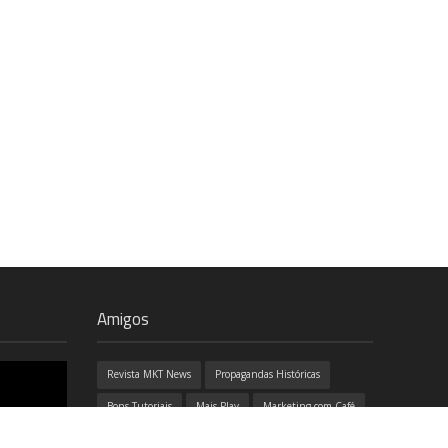
Amigos
Revista MKT News
Propagandas Históricas
Bons Tutoriais
Mais Play
Marketing com Café
100% Design
Ozório
Job e Café