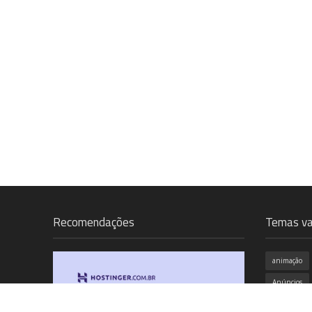
Recomendações
Temas va
animação
Anúncios
campanha