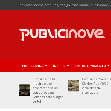
Inovação, novos produtos, design, criatividade, publicidade, 
PROPAGANDA
INSPIRE
ENTRETENIMENTO
Comercial da GE
Campanha “Save th
mostra o que
Children” da Y&R é
aconteceria se as
incrivelmente
coisas fossem
inspiradora
voltadas para o lugar
certo!