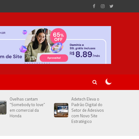
Ovelhas cantam
Adetech Eleva o
“Somebody to love”
Padrão Digital do
em comercial da
Setor de Adesivos
Honda
com Novo Site
Estratégico