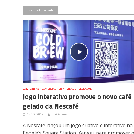
Tag - café gelado
CAMPANHAS
•
COMERCIAL
•
CRIATIVIDADE
•
DESTAQUE
Jogo interativo promove o novo café
gelado da Nescafé
12/02/2019
Eloá Grams
A Nescafé lançou um jogo criativo e interativo na
People’s Square Station, Xangai, para promover 