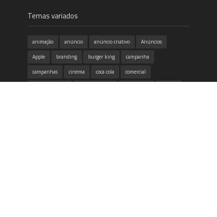
Temas variados
animação
anúncio
anúncio criativo
Anúncios
Apple
branding
burger king
campanha
campanhas
cinema
coca cola
comercial
conscientização
copa do mundo
criatividade
criativo
design
design gráfico
destaque
dia das mães
dicas
divertido
emoção
Filme
google
honda
humor
identidade visual
inovação
inspirador
inspiração
itau
marketing
McDonald's
música
Natal
Neogama
Nike
propaganda
publicidade
redes sociais
samsung
tecnologia
Volkswagen
vídeo