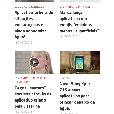
COMERCIAL
•
CRIATIVIDADE
CAMPANHAS
•
CRIATIVIDADE
Aplicativo te livra de
Marca lança
situações
aplicativo com
embaraçosas e
emojis femininos
ainda economiza
menos “superficiais”
água!
18/03/2016
04/04/2016
CAMPANHAS
•
CRIATIVIDADE
•
COMERCIAL
TECNOLOGIA
Novo Sony Xperia
Cegos “sentem”
Z1S e seus
sorrisos através de
aplicativos para
aplicativo criado
brincar debaixo da
pela Listerine
água.
04/09/2015
25/08/2014