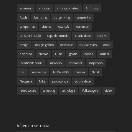
animação
anúncio
anúncio criativo
Anúncios
Apple
branding
burger king
campanha
campanhas
cinema
coca cola
comercial
conscientização
copa do mundo
criatividade
criativo
design
design gráfico
destaque
dia das mães
dicas
divertido
emoção
Filme
google
honda
humor
identidade visual
inovação
inspirador
inspiração
itau
marketing
McDonald's
música
Natal
Neogama
Nike
propaganda
publicidade
redes sociais
samsung
tecnologia
Volkswagen
vídeo
Vídeo da semana