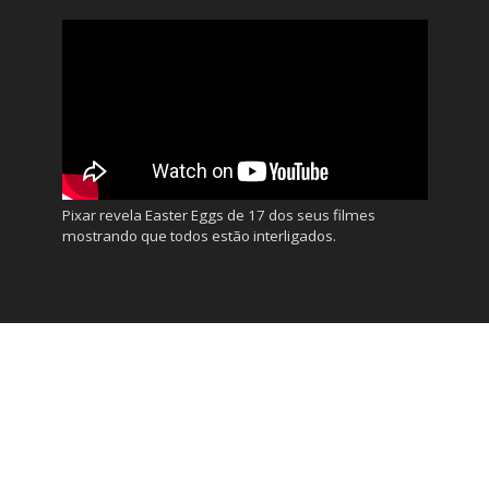
Pixar revela Easter Eggs de 17 dos seus filmes
mostrando que todos estão interligados.
Amigos
Revista MKT News
Propagandas Históricas
Bons Tutoriais
Mais Play
Marketing com Café
100% Design
Ozório
Job e Café