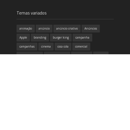
Temas variados
animação
anúncio
anúncio criativo
Anúncios
Apple
branding
burger king
campanha
campanhas
cinema
coca cola
comercial
conscientização
copa do mundo
criatividade
criativo
design
design gráfico
destaque
dia das mães
dicas
divertido
emoção
Filme
google
honda
humor
identidade visual
inovação
inspirador
inspiração
itau
marketing
McDonald's
música
Natal
Neogama
Nike
propaganda
publicidade
redes sociais
samsung
tecnologia
Volkswagen
vídeo