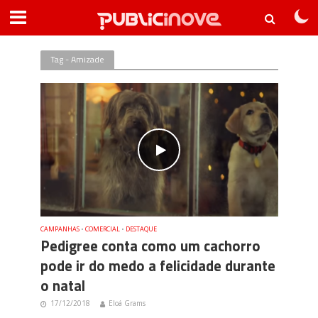
Tag - Amizade
CAMPANHAS
•
COMERCIAL
•
DESTAQUE
Pedigree conta como um cachorro
pode ir do medo a felicidade durante
o natal
17/12/2018
Eloá Grams