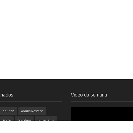
riados
Vídeo da semana
anúncio
anúncio criativo
Apple
branding
burger king
campanhas
cinema
coca cola