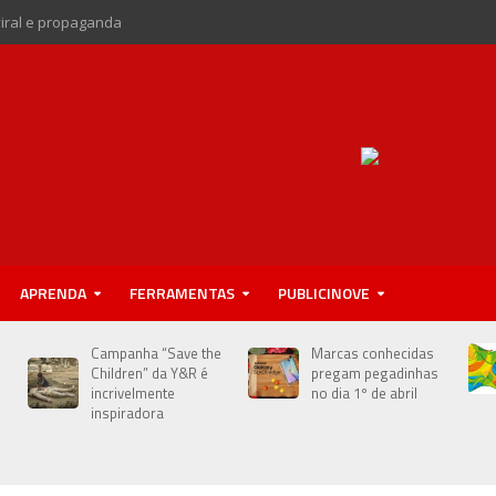
viral e propaganda
APRENDA
FERRAMENTAS
PUBLICINOVE
Campanha “Save the
Marcas conhecidas
Children” da Y&R é
pregam pegadinhas
incrivelmente
no dia 1º de abril
inspiradora