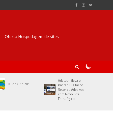
Adetech Eleva o
O Look Rio 2016
Padrão Digital do
Setor de Adesivos
com Novo Site
Estratégico