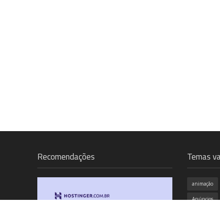
Recomendações
Temas va
animação
Anúncios
campanha