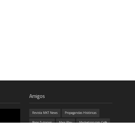
Amigos
Revista MKT News
Propagandas Históricas
Bons Tutoriais
Mais Play
Marketing com Café
100% Design
Ozório
Job e Café