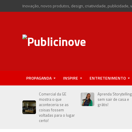
Inovação, novos produtos, design, criatividade, publicidade, 
PROPAGANDA
INSPIRE
ENTRETENIMENTO
Comercial da GE
Aprenda Storytelling
mostra o que
sem sair de casa e
aconteceria se as
grátis!
coisas fossem
voltadas para o lugar
certo!