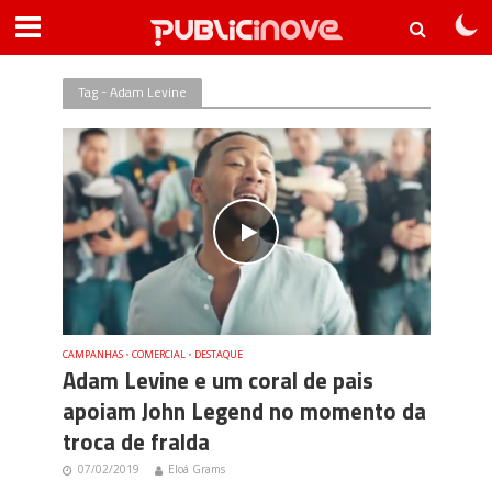
Tag - Adam Levine
CAMPANHAS
•
COMERCIAL
•
DESTAQUE
Adam Levine e um coral de pais
apoiam John Legend no momento da
troca de fralda
07/02/2019
Eloá Grams