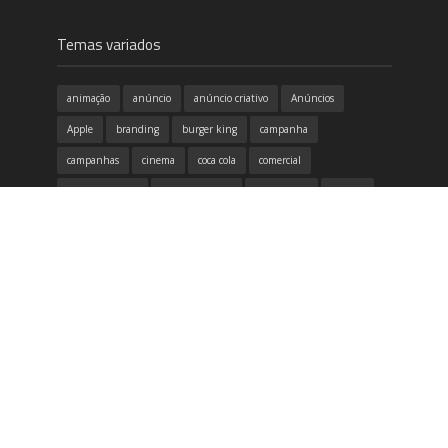
Temas variados
animação
anúncio
anúncio criativo
Anúncios
Apple
branding
burger king
campanha
campanhas
cinema
coca cola
comercial
conscientização
copa do mundo
criatividade
criativo
design
design gráfico
destaque
dia das mães
dicas
divertido
emoção
Filme
google
honda
humor
identidade visual
inovação
inspirador
inspiração
itau
marketing
McDonald's
música
Natal
Neogama
Nike
propaganda
publicidade
redes sociais
samsung
tecnologia
Volkswagen
vídeo